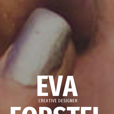
E
V
A
C
R
E
A
T
I
V
E
D
E
S
I
G
N
E
R