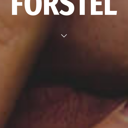
F
O
R
S
T
E
L